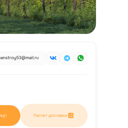
banstroy53@mail.ru
вку
Расчет доставки